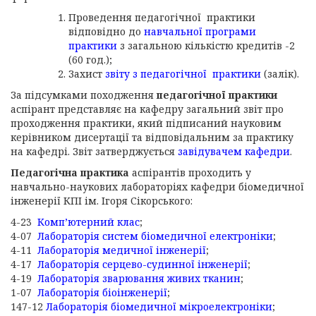
Проведення педагогічної практики
відповідно до
навчальної програми
практики
з загальною кількістю кредитів -2
(60 год.);
Захист
звіту з педагогічної практики
(залік).
За підсумками походження
педагогічної практики
аспірант представляє на кафедру загальний звіт про
проходження практики, який підписаний науковим
керівником дисертації та відповідальним за практику
на кафедрі. Звіт затверджується
завідувачем кафедри
.
Педагогічна практика
аспірантів проходить у
навчально-наукових лабораторіях кафедри біомедичної
інженерії КПІ ім. Ігоря Сікорського:
4-23
Комп’ютерний клас
;
4-07
Лабораторія систем біомедичної електроніки
;
4-11
Лабораторія медичної інженерії
;
4-17
Лабораторія серцево-судинної інженерії
;
4-19
Лабораторія зварювання живих тканин
;
1-07
Л
абораторія біоінженерії
;
147-12
Лабораторія біомедичної мікроелектроніки
;