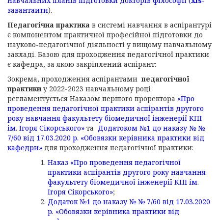
навчальних планів підготовки докторів філософії
(
xls
-
завантаити
).
Педагогічна практика
в системі навчання в аспірантурі
є компонентом практичної професійної підготовки до
науково-педагогічної діяльності у вищому навчальному
закладі. Базою для проходження педагогічної практики
є кафедра, за якою закріплений аспірант:
Зокрема, проходження аспірантами
педагогічної
практики
у 2022-2023 навчальному році
регламентується Наказом першого проректора
«Про
проведення педагогічної практики аспірантів другого
року навчання факультету біомедичної інженерії КПІ
ім. Ігоря Сікорського»
та
Додатоком №1 до наказу № №
7/60 від 17.03.2020 р. «Обовязки керівника практики від
кафедри»
для проходження педагогічної практики:
Наказ «
Про проведення педагогічної
практики аспірантів другого року навчання
факультету біомедичної інженерії КПІ ім.
Ігоря Сікорського»
;
Додаток №1 до наказу № № 7/60 від 17.03.2020
р. «Обовязки керівника практики від