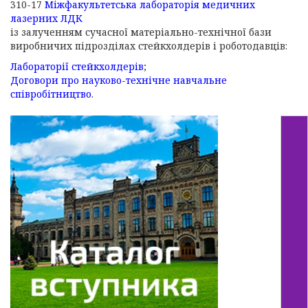
310-17
Міжфакультетська лабораторія медичних
лазерних ЛДК
із залученням сучасної матеріально-технічної бази
виробничих підрозділах стейкхолдерів і роботодавців:
Лабораторії стейкхолдерів
;
Договори про науково-технічне навчальне
співробітництво
.