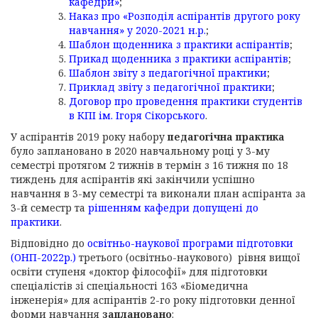
кафедри»
;
Наказ про
«
Розподіл аспірантів другого року
навчання
»
у 2020-2021 н.р.
;
Шаблон щоденника з практики аспірантів
;
Прикад щоденника з практики аспірантів
;
Шаблон звіту з педагогічної практики
;
Приклад звіту з педагогічної практики
;
Договор про проведення практики студентів
в КПІ ім. Ігоря Сікорського
.
У аспірантів 2019 року набору
педагогічна практика
було заплановано в 2020 навчальному році у 3-му
семестрі протягом 2 тижнів в термін з 16 тижня по 18
тиждень для аспірантів які закінчили успішно
навчання в 3-му семестрі та виконали план аспіранта за
3-й семестр та
рішенням кафедри допущені до
практики
.
Відповідно до
освітньо-наукової програми підготовки
(ОНП-2022р.)
третього (освітньо-наукового) рівня вищої
освіти ступеня «доктор філософії» для підготовки
спеціалістів зі спеціальності 163 «Біомедична
інженерія» для аспірантів 2-го року підготовки денної
форми навчання
заплановано
: