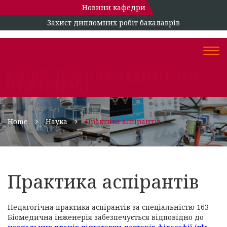
Новини кафедри
Захист дипломних робіт бакалаврів
Togg
navi
КАФЕДРА БІОМЕДИЧНОЇ
ІНЖЕНЕРІЇ
Home
Наука
Практика аспірантів
Практика аспірантів
Педагогічна практика аспірантів за спеціальністю 163
Біомедична інженерія забезпечується відповідно до