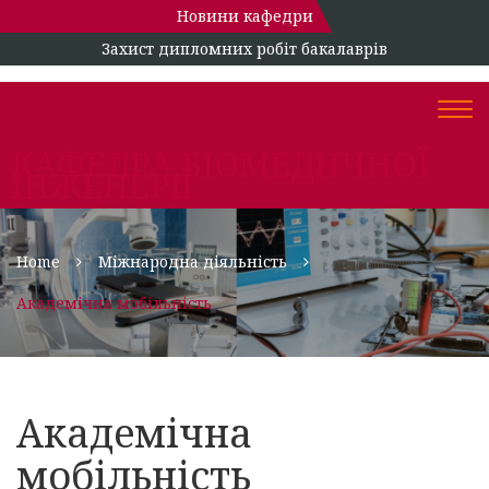
Новини кафедри
Захист дипломних робіт бакалаврів
Togg
navi
КАФЕДРА БІОМЕДИЧНОЇ
ІНЖЕНЕРІЇ
Home
Міжнародна діяльність
Академічна мобільність
Академічна
мобільність