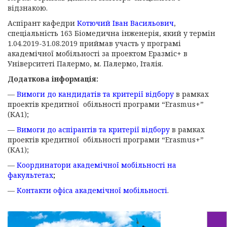
відзнакою.
Аспірант кафедри
Котючий Іван Васильович
,
спеціальність 163 Біомедична інженерія, який у термін
1.04.2019-31.08.2019 приймав участь у програмі
академічної мобільності за проектом Еразміс+ в
Університеті Палермо, м. Палермо, Італія.
Додаткова інформація:
—
Вимоги до кандидатів та критерії відбору
в рамках
проектів кредитної обільності програми “Erasmus+”
(КА1)
;
—
Вимоги до аспірантів та критерії відбору
в рамках
проектів кредитної обільності програми “Erasmus+”
(КА1)
;
—
Координатори академічної мобільності на
факультетах
;
—
Контакти офіса академічної мобільності
.