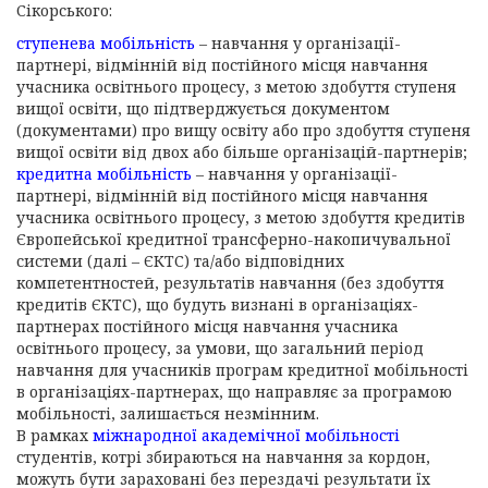
Сікорського:
ступенева мобільність
– навчання у організації-
партнері, відмінній від постійного місця навчання
учасника освітнього процесу, з метою здобуття ступеня
вищої освіти, що підтверджується документом
(документами) про вищу освіту або про здобуття ступеня
вищої освіти від двох або більше організацій-партнерів;
кредитна мобільність
– навчання у організації-
партнері, відмінній від постійного місця навчання
учасника освітнього процесу, з метою здобуття кредитів
Європейської кредитної трансферно-накопичувальної
системи (далі – ЄКТС) та/або відповідних
компетентностей, результатів навчання (без здобуття
кредитів ЄКТС), що будуть визнані в організаціях-
партнерах постійного місця навчання учасника
освітнього процесу, за умови, що загальний період
навчання для учасників програм кредитної мобільності
в організаціях-партнерах, що направляє за програмою
мобільності, залишається незмінним.
В рамках
міжнародної академічної мобільності
студентів, котрі збираються на навчання за кордон,
можуть бути зараховані без перездачі результати їх