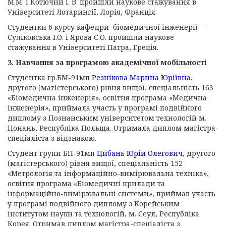
М.М. і Котючий І. В. пройшли наукове стажування в
Університеті Лотарингії, Лорія, Франція.
Студентки 6 курсу кафедри біомедичної інженерії —
Суліковська І.О. і Ярова С.О. пройшли наукове
стажування в Університеті Патра, Греція.
3. Навчання за програмою академічної мобільності
Студентка гр.БМ-91мп
Резнікова Марина Юріївна
,
другого (магістерського) рівня вищої, спеціальність 163
«Біомедична інженерія», освітня програма «Медична
інженерія», приймала участь у програмі подвійного
диплому з Познанським університетом технологій м.
Понань, Республіка Польща. Отримала диплом магістра-
спеціаліста з відзнакою.
Студент групи БП-91мп
Цибань Юрій Олегович
, другого
(магістерського) рівня вищої, спеціальність 152
«Метрологія та інформаційно-вимірювальна техніка»,
освітня програма «Біомедичні прилади та
інформаційно-вимірювальні системи», приймав участь
у програмі подвійного диплому з Корейським
інститутом науки та технологій, м. Сеул, Республіка
Корея. Отримав диплом магістра-спеціаліста з