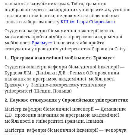
навчання в зарубіжних вузах. Тобто, грамотно
підібравши курси в закордонних університетах, успішно
здавши по ним іспити, не доведеться після поїздки
здавати заборгованості у
КПІ ім.
Ігоря
Сікорського
.
Студенти кафедри біомедичної інженерії мають
можливість пройти відбір за програмою академічної
мобільності
Еразмус+
і навчатися або пройти
стажування у провідних університетах Європи та Світу:
1. Програма академічної мобільності Еразмус+
Студенти-магістри кафедри біомедичної інженерії —
Бурцева Л.М. , Данільян Д.В. , Репьях О.В. проходили
навчання за програмою академічної мобільності
Еразмус+ у Західно-поморському технічному
університеті (Щецин, Польща).
2. Наукове стажування у Європейських університетах
Магістр кафедри біомедичної інженерії — Домашенко
Д.В. проходив навчання за програмою академічної
мобільності в Університеті Гранади, Іспания.
Магістри кафедри біомедичної інженерії — Федорчук