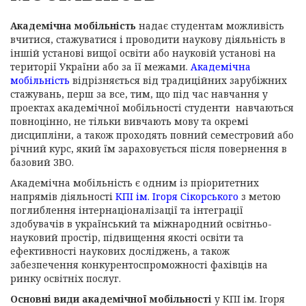
Академічна мобільність
надає студентам можливість
вчитися, стажуватися і проводити наукову діяльність в
іншій установі вищої освіти або науковій установі на
території України або за її межами.
Академічна
мобільність
відрізняється від традиційних зарубіжних
стажувань, перш за все, тим, що під час навчання у
проектах академічної мобільності студенти навчаються
повноцінно, не тільки вивчають мову та окремі
дисципліни, а також проходять повний семестровий або
річний курс, який їм зараховується після повернення в
базовий ЗВО.
Академічна мобільність є одним із пріоритетних
напрямів діяльності
КПІ ім. Ігоря Сікорського
з метою
поглиблення інтернаціоналізації та інтеграції
здобувачів в український та міжнародний освітньо-
науковий простір, підвищення якості освіти та
ефективності наукових досліджень, а також
забезпечення конкурентоспроможності фахівців на
ринку освітніх послуг.
Основні види академічної мобільності
у КПІ ім. Ігоря