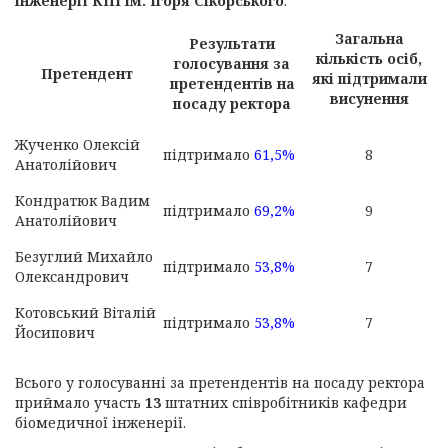
інженерії КПІ ім. Ігоря Сікорського
:
Загальна
Результати
кількість осіб,
голосування за
Претендент
які підтримали
претендентів на
висунення
посаду ректора
Жученко Олексій
підтримало
61,5%
8
Анатолійович
Кондратюк Вадим
підтримало
69,2%
9
Анатолійович
Безуглий Михайло
підтримало
53,8%
7
Олександрович
Котовський Віталій
підтримало
53,8%
7
Йосипович
Всього у голосуванні за претендентів на посаду ректора
приймало участь
13
штатних співробітників кафедри
біомедичної інженерії.