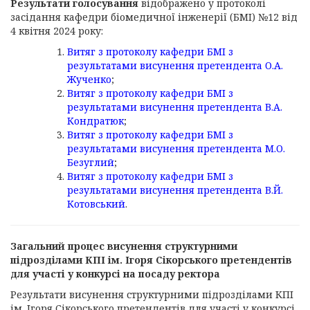
Результати голосування
відображено у протоколі
засідання кафедри біомедичної інженерії (БМІ) №12 від
4 квітня 2024 року:
Витяг з протоколу кафедри БМІ з
результатами висунення претендента О.А.
Жученко
;
Витяг з протоколу кафедри БМІ з
результатами висунення претендента В.А.
Кондратюк
;
Витяг з протоколу кафедри БМІ з
результатами висунення претендента М.О.
Безуглий
;
Витяг з протоколу кафедри БМІ з
результатами висунення претендента В.Й.
Котовський
.
Загальний процес
висунення структурними
підрозділами КПІ ім. Ігоря Сікорського претендентів
для участі у конкурсі на посаду ректора
Результати висунення структурними підрозділами КПІ
ім. Ігоря Сікорського претендентів для участі у конкурсі