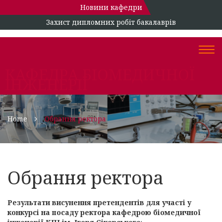
Новини кафедри
Захист дипломних робіт бакалаврів
Togg
navi
КАФЕДРА БІОМЕДИЧНОЇ
ІНЖЕНЕРІЇ
Home
Обрання ректора
Обрання ректора
Результати висунення претендентів для участі у
конкурсі на посаду ректора кафедрою біомедичної