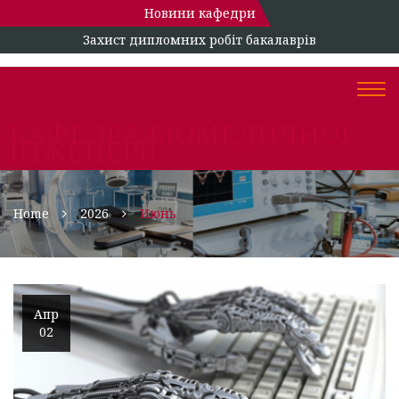
Новини кафедри
Захист дипломних робіт бакалаврів
Togg
navi
КАФЕДРА БІОМЕДИЧНОЇ
ІНЖЕНЕРІЇ
Home
2026
Июнь
Апр
02